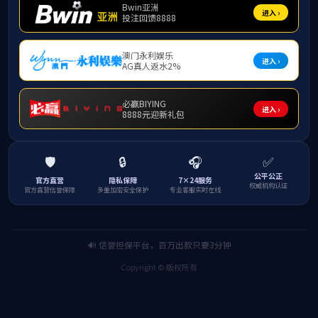
文化理
文化刊
文化活
3044永利集团黄金3+金2代
3044永利集团美
绿色发
捐资助
公益活
股票行