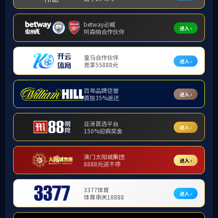
媒体报
尿素产品：3044永利集团在传统尿素的基础上，成功研发出
含聚谷氨酸、稳定性、多肽、含海藻酸等增效尿素，产品畅
物资采
销四川、云南、重庆、广西、广东、贵州、浙江、海南等主
要地区，辐射全国市场，享有极高的市场知名度和美誉度，
成为中国氮肥行业标志性品牌。
化肥产
复合肥产品：3044永利集团已形成黄金3+金2代、3044永利
环保产
集团美、3044永利集团根、双向双控、比利夫、美源、博施
等系列产品，覆盖全国30多个省市，在西南、西北、华中、
能源产
华南受到广大农户青睐。
高分子
硝铵产品：硝酸产能18万吨/年，硝铵产能24万吨/年，生产
精细化
装置位于绵阳。
现代农
复合肥
尿素
新特肥