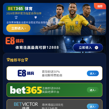
中国·3044永利集团(集团)有限公司-官方
网站
企业简
组织机
3044
公司荣
复合肥
尿素
新特肥
3044永利集团比利夫双向双控
公司新
通知公